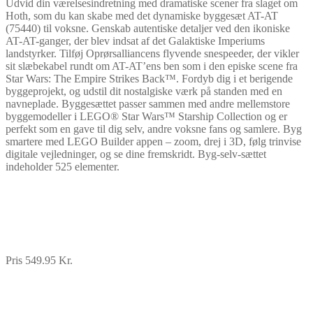
Udvid din værelsesindretning med dramatiske scener fra slaget om
Hoth, som du kan skabe med det dynamiske byggesæt AT-AT
(75440) til voksne. Genskab autentiske detaljer ved den ikoniske
AT-AT-ganger, der blev indsat af det Galaktiske Imperiums
landstyrker. Tilføj Oprørsalliancens flyvende snespeeder, der vikler
sit slæbekabel rundt om AT-AT’ens ben som i den episke scene fra
Star Wars: The Empire Strikes Back™. Fordyb dig i et berigende
byggeprojekt, og udstil dit nostalgiske værk på standen med en
navneplade. Byggesættet passer sammen med andre mellemstore
byggemodeller i LEGO® Star Wars™ Starship Collection og er
perfekt som en gave til dig selv, andre voksne fans og samlere. Byg
smartere med LEGO Builder appen – zoom, drej i 3D, følg trinvise
digitale vejledninger, og se dine fremskridt. Byg-selv-sættet
indeholder 525 elementer.
Pris 549.95 Kr.