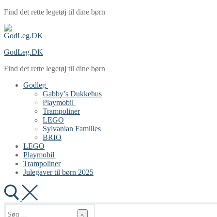
Spring
Menu
Luk
Find det rette legetøj til dine børn
til
indhold
GodLeg.DK
Find det rette legetøj til dine børn
Godleg
Gabby’s Dukkehus
Playmobil
Trampoliner
LEGO
Sylvanian Families
BRIO
LEGO
Playmobil
Trampoliner
Julegaver til børn 2025
Søg
efter: