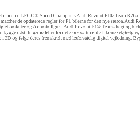
cerløb med en LEGO® Speed Champions Audi Revolut F1® Team R26-racer
 der matcher de opdaterede regler for F1-bilerne for den nye sæson.Audi
tøjet omfatter også enminifigur i Audi Revolut F1® Team-dragt og hjel
 bygge udstillingsmodeller fra det store sortiment af ikoniskekøretøje
i 3D og følge deres fremskridt med letforståelig digital vejledning. By