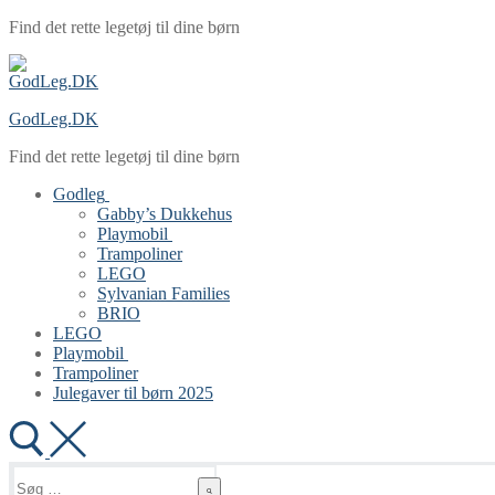
Spring
Menu
Luk
Find det rette legetøj til dine børn
til
indhold
GodLeg.DK
Find det rette legetøj til dine børn
Godleg
Gabby’s Dukkehus
Playmobil
Trampoliner
LEGO
Sylvanian Families
BRIO
LEGO
Playmobil
Trampoliner
Julegaver til børn 2025
Søg
efter: