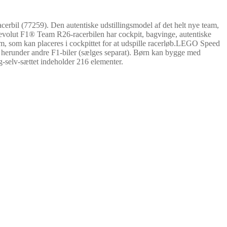
bil (77259). Den autentiske udstillingsmodel af det helt nye team,
 Revolut F1® Team R26-racerbilen har cockpit, bagvinge, autentiske
m, som kan placeres i cockpittet for at udspille racerløb.LEGO Speed
r, herunder andre F1-biler (sælges separat). Børn kan bygge med
g-selv-sættet indeholder 216 elementer.