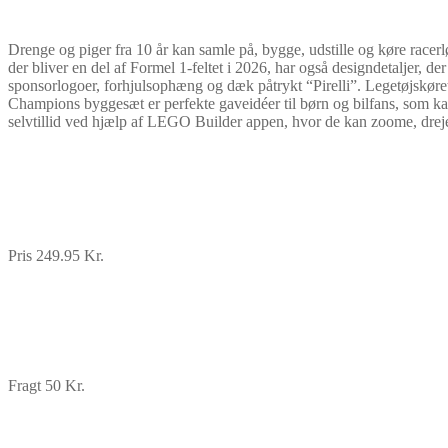
Drenge og piger fra 10 år kan samle på, bygge, udstille og køre ra
der bliver en del af Formel 1-feltet i 2026, har også designdetaljer,
sponsorlogoer, forhjulsophæng og dæk påtrykt “Pirelli”. Legetøjskøre
Champions byggesæt er perfekte gaveidéer til børn og bilfans, som kan
selvtillid ved hjælp af LEGO Builder appen, hvor de kan zoome, dreje 
Pris 249.95 Kr.
Fragt 50 Kr.