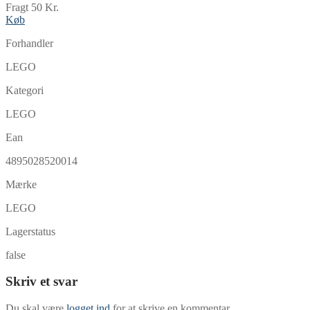
Fragt 50 Kr.
Køb
Forhandler
LEGO
Kategori
LEGO
Ean
4895028520014
Mærke
LEGO
Lagerstatus
false
Skriv et svar
Du skal være
logget ind
for at skrive en kommentar.