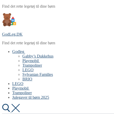
Spring
Menu
Luk
Find det rette legetøj til dine børn
til
indhold
GodLeg.DK
Find det rette legetøj til dine børn
Godleg
Gabby’s Dukkehus
Playmobil
Trampoliner
LEGO
Sylvanian Families
BRIO
LEGO
Playmobil
Trampoliner
Julegaver til børn 2025