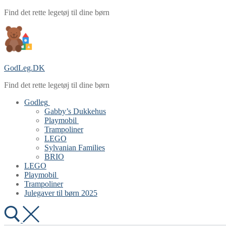
Spring
Menu
Luk
Find det rette legetøj til dine børn
til
indhold
GodLeg.DK
Find det rette legetøj til dine børn
Godleg
Gabby’s Dukkehus
Playmobil
Trampoliner
LEGO
Sylvanian Families
BRIO
LEGO
Playmobil
Trampoliner
Julegaver til børn 2025