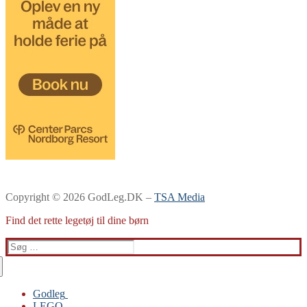
Copyright © 2026 GodLeg.DK –
TSA Media
Find det rette legetøj til dine børn
Søg
efter:
Godleg
LEGO
Gabby’s Dukkehus