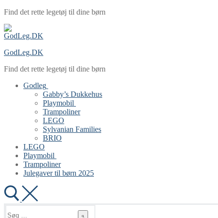
Spring
Menu
Luk
Find det rette legetøj til dine børn
til
indhold
GodLeg.DK
Find det rette legetøj til dine børn
Godleg
Gabby’s Dukkehus
Playmobil
Trampoliner
LEGO
Sylvanian Families
BRIO
LEGO
Playmobil
Trampoliner
Julegaver til børn 2025
Søg
efter: