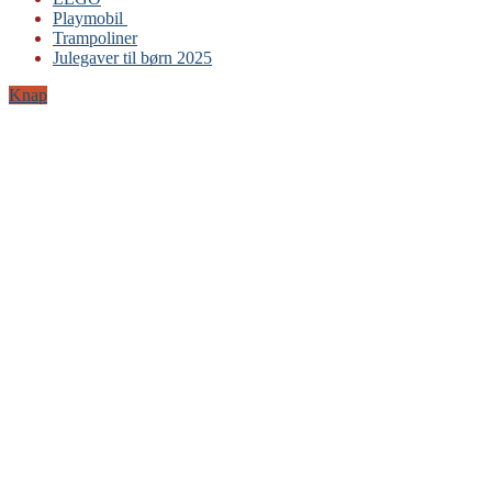
Playmobil
Playmobil
Trampoliner
Trampoliner
Julegaver til børn 2025
LEGO
Sylvanian Families
Knap
BRIO