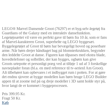
LEGO® Marvel Dansende Groot (76297) er et byg-selv-legetøj fra
Guardians of the Galaxy med en interaktiv dansefunktion.
Legetøjssættet vil være en perfekt gave til børn fra 10 år, som er fans
af Marvel-karakteren Groot, superhelte og LEGO byggesæt.
Byggelegetøjet af Groot til børn har bevægeligt hoved og poserbare
arme. Når børn drejer håndtaget bag på blomsterkrukken, begynder
den leddelte Groot at danse. Figuren kan tilpasses med ekstra blade,
hovedtelefoner og solbriller, der kan bygges, ogbørn kan give
Groots urtepotte et personligt præg ved at tilføje 1 ud af 3 forskellige
navneplader foran (bl.a. en med reference til tv-serienI Am Groot).
Alt tilbehøret kan opbevares i et indbygget rum i potten. For at gøre
det endnu sjovere at bygge modellen kan børn bruge LEGO Builder
appen til at zoome ind på og dreje modeller i 3D samt holde styr på,
hvor langt de er kommet i byggeprocessen.
Pris 399.95 Kr.
Fragt 50 Kr.
Køb