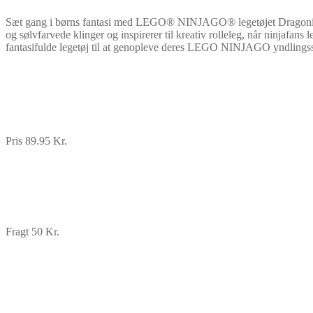
Sæt gang i børns fantasi med LEGO® NINJAGO® legetøjet Dragonisk krig
og sølvfarvede klinger og inspirerer til kreativ rolleleg, når ninjafans 
fantasifulde legetøj til at genopleve deres LEGO NINJAGO yndlingss
Pris 89.95 Kr.
Fragt 50 Kr.