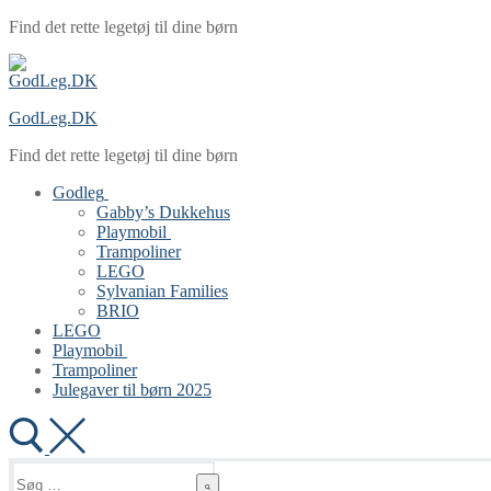
Spring
Menu
Luk
Find det rette legetøj til dine børn
til
indhold
GodLeg.DK
Find det rette legetøj til dine børn
Godleg
Gabby’s Dukkehus
Playmobil
Trampoliner
LEGO
Sylvanian Families
BRIO
LEGO
Playmobil
Trampoliner
Julegaver til børn 2025
Søg
efter: