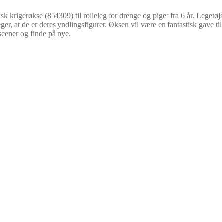
erøkse (854309) til rolleleg for drenge og piger fra 6 år. Legetøjsøk
leger, at de er deres yndlingsfigurer. Øksen vil være en fantastisk gave ti
cener og finde på nye.