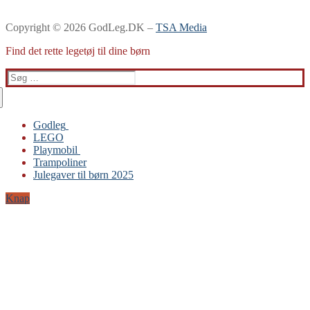
Copyright © 2026 GodLeg.DK –
TSA Media
Find det rette legetøj til dine børn
Søg
efter:
Godleg
LEGO
Gabby’s Dukkehus
Playmobil
Playmobil
Trampoliner
Trampoliner
Julegaver til børn 2025
LEGO
Sylvanian Families
Knap
BRIO