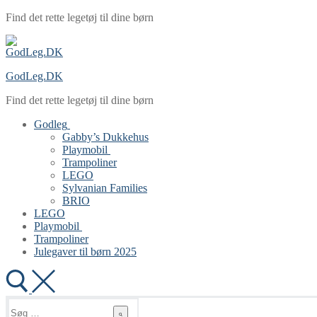
Spring
Menu
Luk
Find det rette legetøj til dine børn
til
indhold
GodLeg.DK
Find det rette legetøj til dine børn
Godleg
Gabby’s Dukkehus
Playmobil
Trampoliner
LEGO
Sylvanian Families
BRIO
LEGO
Playmobil
Trampoliner
Julegaver til børn 2025
Søg
efter: