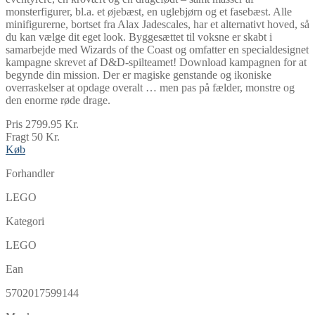
monsterfigurer, bl.a. et øjebæst, en uglebjørn og et fasebæst. Alle
minifigurerne, bortset fra Alax Jadescales, har et alternativt hoved, så
du kan vælge dit eget look. Byggesættet til voksne er skabt i
samarbejde med Wizards of the Coast og omfatter en specialdesignet
kampagne skrevet af D&D-spilteamet! Download kampagnen for at
begynde din mission. Der er magiske genstande og ikoniske
overraskelser at opdage overalt … men pas på fælder, monstre og
den enorme røde drage.
Pris 2799.95 Kr.
Fragt 50 Kr.
Køb
Forhandler
LEGO
Kategori
LEGO
Ean
5702017599144