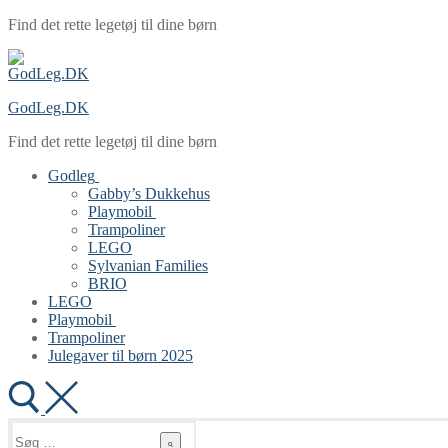
Spring
Menu
Luk
Find det rette legetøj til dine børn
til
indhold
GodLeg.DK
Find det rette legetøj til dine børn
Godleg
Gabby’s Dukkehus
Playmobil
Trampoliner
LEGO
Sylvanian Families
BRIO
LEGO
Playmobil
Trampoliner
Julegaver til børn 2025
Søg
efter: