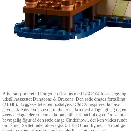
Bliv transporteret til Forgotten Realms med LEGO® Ideas lege- og
udstillingssættet Dungeons & Dragons: Den røde drages fortælling
(21348). Byggesættet er en nostalgisk D&D®-inspireret fantasy-
gave til kreative voksne og omfatter en kro med aftageligt tag og en
øverste etage, der er nem at komme til, et fangehul og et tårn samt en
bevægelig figur af den røde drage Cinderhowl, der kan vikles rundt
om tårnet. Sættet indeholder også 6 LEGO minifigurer – 4 modige
eventyrere, en krovært og en dragefødt – samt masser af