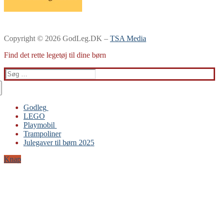
Copyright © 2026 GodLeg.DK –
TSA Media
Find det rette legetøj til dine børn
Søg
efter:
Godleg
LEGO
Gabby’s Dukkehus
Playmobil
Playmobil
Trampoliner
Trampoliner
Julegaver til børn 2025
LEGO
Sylvanian Families
Knap
BRIO