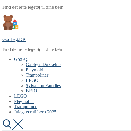
Spring
Menu
Luk
Find det rette legetøj til dine børn
til
indhold
GodLeg.DK
Find det rette legetøj til dine børn
Godleg
Gabby’s Dukkehus
Playmobil
Trampoliner
LEGO
Sylvanian Families
BRIO
LEGO
Playmobil
Trampoliner
Julegaver til børn 2025