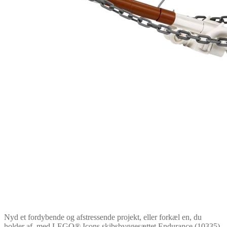
Nyd et fordybende og afstressende projekt, eller forkæl en, du
holder af, med LEGO® Icons skibsbyggesættet Endurance (10335).