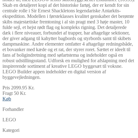
Skab en detaljeret kopi af det historiske fartøj, der er kendt for sin
centrale rolle i Sir Ernest Shackletons legendariske Antarktis-
ekspedition. Modellen i førsteklasses kvalitet genskaber det berømte
skibs majestætiske fremtoning i al sin pragt med 3 høje master, 10
fulde sejl, et hejst rødt flag og kompleks rigning. Det detaljerede
dæk i flere niveauer, forbundet af trapper, har aftagelige sektioner,
der giver adgang til kahytter bagbords og styrbords samt til skibets
dampmaskine. Andre elementer omfatter 4 aftagelige redningsbåde,
et bovanker med kæde og et rat, der styrer roret. Sættet er ideelt til
fans af boligindretning med søfartstema og indeholder også en
robust udstillingsstand. Udforsk en mulighed for afslapning med det
inspirerende sortiment af kreative LEGO byggesæt til voksne.
LEGO Builder appen indeholder en digital version af
byggevejledningen.
Pris 2099.95 Kr.
Fragt 50 Kr.
Køb
Forhandler
LEGO
Kategori