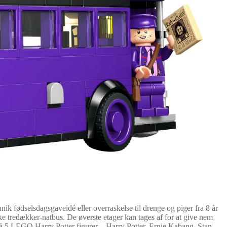
 fødselsdagsgaveidé eller overraskelse til drenge og piger fra 8 år
e tredækker-natbus. De øverste etager kan tages af for at give nem
så 5 LEGO Harry Potter figurer – Harry Potter, Ernie Kabang, Stan