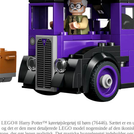
GO® Harry Potter™ køretøjslegetøj til børn (76446). Sættet er en unik
, og det er den mest detaljerede LEGO model nogensinde af den ikonisk
rone, der gør legen realistisk. Det magiske byggelegetøj indeholder og