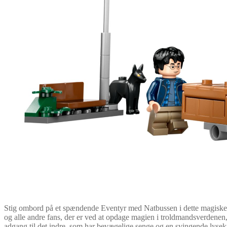
Stig ombord på et spændende Eventyr med Natbussen i dette magiske LE
og alle andre fans, der er ved at opdage magien i troldmandsverdenen
adgang til det indre, som har bevægelige senge og en svingende lysek