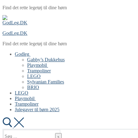
Spring
Menu
Luk
Find det rette legetøj til dine børn
til
indhold
GodLeg.DK
Find det rette legetøj til dine børn
Godleg
Gabby’s Dukkehus
Playmobil
Trampoliner
LEGO
Sylvanian Families
BRIO
LEGO
Playmobil
Trampoliner
Julegaver til børn 2025
Søg
efter: