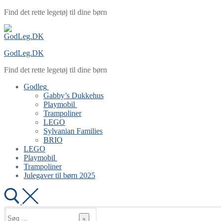
Spring
Menu
Luk
Find det rette legetøj til dine børn
til
indhold
GodLeg.DK
Find det rette legetøj til dine børn
Godleg
Gabby’s Dukkehus
Playmobil
Trampoliner
LEGO
Sylvanian Families
BRIO
LEGO
Playmobil
Trampoliner
Julegaver til børn 2025
Søg
efter: