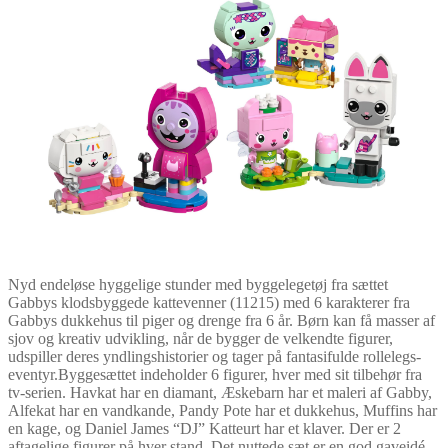
Nyd endeløse hyggelige stunder med byggelegetøj fra sættet
Gabbys klodsbyggede kattevenner (11215) med 6 karakterer fra
Gabbys dukkehus til piger og drenge fra 6 år. Børn kan få masser af
sjov og kreativ udvikling, når de bygger de velkendte figurer,
udspiller deres yndlingshistorier og tager på fantasifulde rollelegs-
eventyr.Byggesættet indeholder 6 figurer, hver med sit tilbehør fra
tv-serien. Havkat har en diamant, Æskebarn har et maleri af Gabby,
Alfekat har en vandkande, Pandy Pote har et dukkehus, Muffins har
en kage, og Daniel James “DJ” Katteurt har et klaver. Der er 2
aftagelige figurer på hver stand. Det nuttede sæt er en god gaveidé