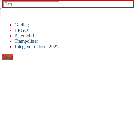
Søg
efter:
Godleg
LEGO
Gabby’s Dukkehus
Playmobil
Playmobil
Trampoliner
Trampoliner
Julegaver til børn 2025
LEGO
Sylvanian Families
Knap
BRIO