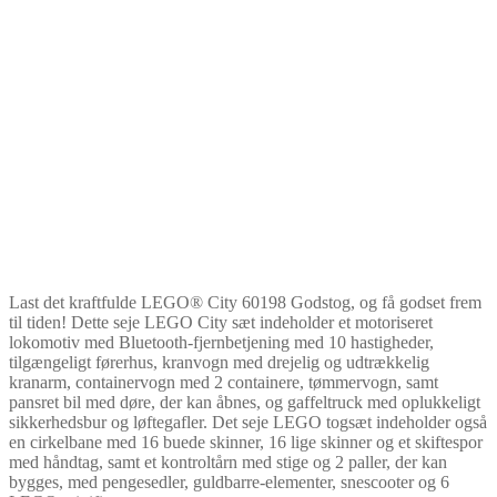
Last det kraftfulde LEGO® City 60198 Godstog, og få godset frem
til tiden! Dette seje LEGO City sæt indeholder et motoriseret
lokomotiv med Bluetooth-fjernbetjening med 10 hastigheder,
tilgængeligt førerhus, kranvogn med drejelig og udtrækkelig
kranarm, containervogn med 2 containere, tømmervogn, samt
pansret bil med døre, der kan åbnes, og gaffeltruck med oplukkeligt
sikkerhedsbur og løftegafler. Det seje LEGO togsæt indeholder også
en cirkelbane med 16 buede skinner, 16 lige skinner og et skiftespor
med håndtag, samt et kontroltårn med stige og 2 paller, der kan
bygges, med pengesedler, guldbarre-elementer, snescooter og 6