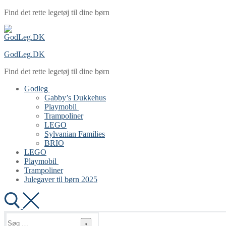
Spring
Menu
Luk
Find det rette legetøj til dine børn
til
indhold
GodLeg.DK
Find det rette legetøj til dine børn
Godleg
Gabby’s Dukkehus
Playmobil
Trampoliner
LEGO
Sylvanian Families
BRIO
LEGO
Playmobil
Trampoliner
Julegaver til børn 2025
Søg
efter: