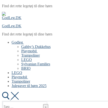
Spring
Menu
Luk
Find det rette legetøj til dine børn
til
indhold
GodLeg.DK
Find det rette legetøj til dine børn
Godleg
Gabby’s Dukkehus
Playmobil
Trampoliner
LEGO
Sylvanian Families
BRIO
LEGO
Playmobil
Trampoliner
Julegaver til børn 2025
Søg
efter: