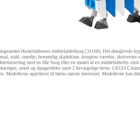
egesættet Hesteriddernes middelalderborg (31168). Det detaljerede bygg
orsal, stald, smedje, hemmelig skattekiste, kongens værelse, skriverum 
idderturnering med en lille borg eller en model af en middelalderby med
ansekæmper, smed og slangeridder samt 2 bevægelige heste. LEGO Creator
 Modellerne appellerer til børns største interesser. Modellerne kan ik