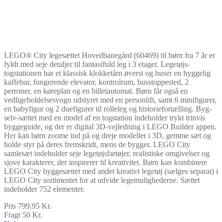
LEGO® City legesættet Hovedbanegård (60469) til børn fra 7 år er
fyldt med seje detaljer til fantasifuld leg i 3 etager. Legetøjs-
togstationen har et klassisk klokketårn øverst og huser en hyggelig
kaffebar, fungerende elevator, kontrolrum, busstoppested, 2
perroner, en køreplan og en billetautomat. Børn får også en
vedligeholdelsesvogn udstyret med en personlift, samt 6 minifigurer,
en babyfigur og 2 duefigurer til rolleleg og historiefortælling. Byg-
selv-sættet med en model af en togstation indeholder trykt trinvis
byggeguide, og der er digital 3D-vejledning i LEGO Builder appen.
Her kan børn zoome ind på og dreje modeller i 3D, gemme sæt og
holde styr på deres fremskridt, mens de bygger. LEGO City
samlesæt indeholder seje legetøjsfartøjer, realistiske omgivelser og
sjove karakterer, der inspirerer til kreativitet. Børn kan kombinere
LEGO City byggesættet med andet kreativt legetøj (sælges separat) i
LEGO City sortimentet for at udvide legemulighederne. Sættet
indeholder 752 elementer.
Pris 799.95 Kr.
Fragt 50 Kr.