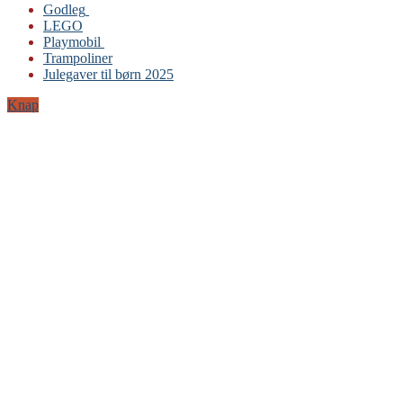
Godleg
LEGO
Gabby’s Dukkehus
Playmobil
Playmobil
Trampoliner
Trampoliner
Julegaver til børn 2025
LEGO
Sylvanian Families
Knap
BRIO