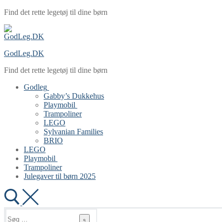
Spring
Menu
Luk
Find det rette legetøj til dine børn
til
indhold
GodLeg.DK
Find det rette legetøj til dine børn
Godleg
Gabby’s Dukkehus
Playmobil
Trampoliner
LEGO
Sylvanian Families
BRIO
LEGO
Playmobil
Trampoliner
Julegaver til børn 2025
Søg
efter: