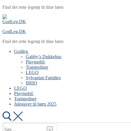
Spring
Menu
Luk
Find det rette legetøj til dine børn
til
indhold
GodLeg.DK
Find det rette legetøj til dine børn
Godleg
Gabby’s Dukkehus
Playmobil
Trampoliner
LEGO
Sylvanian Families
BRIO
LEGO
Playmobil
Trampoliner
Julegaver til børn 2025
Søg
efter: