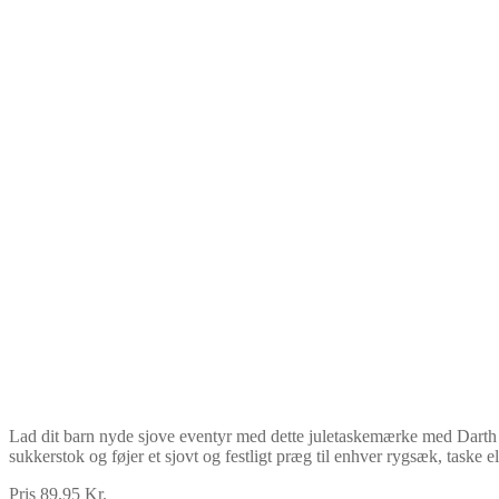
Lad dit barn nyde sjove eventyr med dette juletaskemærke med Darth Va
sukkerstok og føjer et sjovt og festligt præg til enhver rygsæk, task
Pris 89.95 Kr.