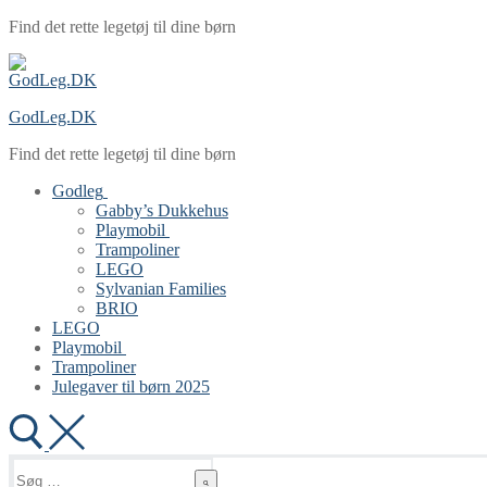
Spring
Menu
Luk
Find det rette legetøj til dine børn
til
indhold
GodLeg.DK
Find det rette legetøj til dine børn
Godleg
Gabby’s Dukkehus
Playmobil
Trampoliner
LEGO
Sylvanian Families
BRIO
LEGO
Playmobil
Trampoliner
Julegaver til børn 2025
Søg
efter: