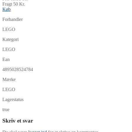
Fragt 50 Kr.
Køb
Forhandler
LEGO
Kategori
LEGO
Ean
4895028524784
Mærke
LEGO
Lagerstatus
true
Skriv et svar