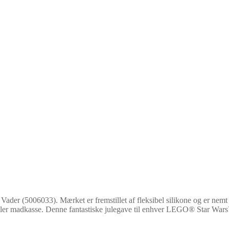
der (5006033). Mærket er fremstillet af fleksibel silikone og er nemt a
e eller madkasse. Denne fantastiske julegave til enhver LEGO® Star Wars