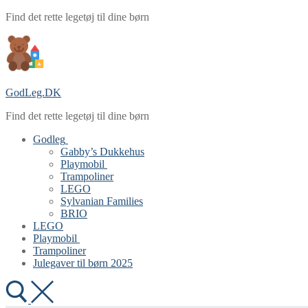
Spring
Menu
Luk
Find det rette legetøj til dine børn
til
indhold
GodLeg.DK
Find det rette legetøj til dine børn
Godleg
Gabby’s Dukkehus
Playmobil
Trampoliner
LEGO
Sylvanian Families
BRIO
LEGO
Playmobil
Trampoliner
Julegaver til børn 2025