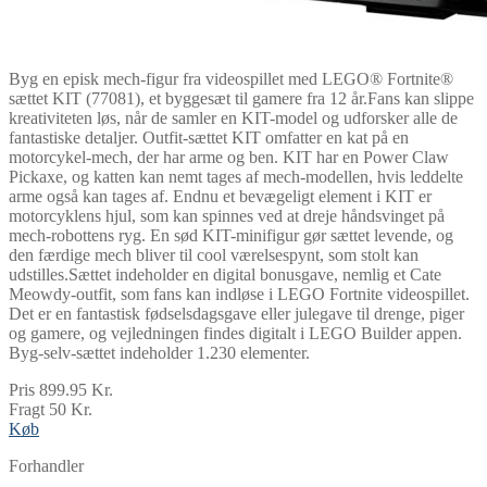
Byg en episk mech-figur fra videospillet med LEGO® Fortnite®
sættet KIT (77081), et byggesæt til gamere fra 12 år.Fans kan slippe
kreativiteten løs, når de samler en KIT-model og udforsker alle de
fantastiske detaljer. Outfit-sættet KIT omfatter en kat på en
motorcykel-mech, der har arme og ben. KIT har en Power Claw
Pickaxe, og katten kan nemt tages af mech-modellen, hvis leddelte
arme også kan tages af. Endnu et bevægeligt element i KIT er
motorcyklens hjul, som kan spinnes ved at dreje håndsvinget på
mech-robottens ryg. En sød KIT-minifigur gør sættet levende, og
den færdige mech bliver til cool værelsespynt, som stolt kan
udstilles.Sættet indeholder en digital bonusgave, nemlig et Cate
Meowdy-outfit, som fans kan indløse i LEGO Fortnite videospillet.
Det er en fantastisk fødselsdagsgave eller julegave til drenge, piger
og gamere, og vejledningen findes digitalt i LEGO Builder appen.
Byg-selv-sættet indeholder 1.230 elementer.
Pris 899.95 Kr.
Fragt 50 Kr.
Køb
Forhandler