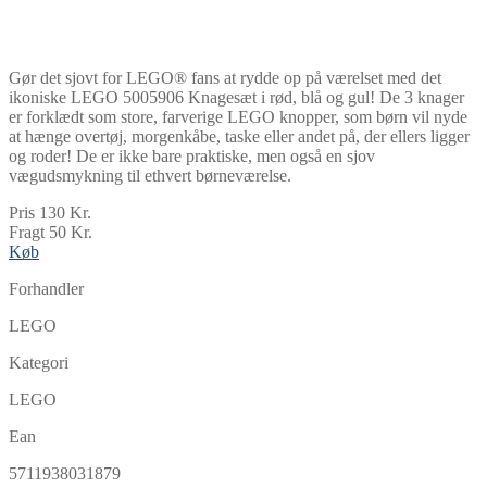
Gør det sjovt for LEGO® fans at rydde op på værelset med det
ikoniske LEGO 5005906 Knagesæt i rød, blå og gul! De 3 knager
er forklædt som store, farverige LEGO knopper, som børn vil nyde
at hænge overtøj, morgenkåbe, taske eller andet på, der ellers ligger
og roder! De er ikke bare praktiske, men også en sjov
vægudsmykning til ethvert børneværelse.
Pris 130 Kr.
Fragt 50 Kr.
Køb
Forhandler
LEGO
Kategori
LEGO
Ean
5711938031879