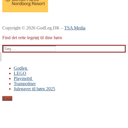
Copyright © 2026 GodLeg.DK –
TSA Media
Find det rette legetøj til dine børn
Søg
efter:
Godleg
LEGO
Gabby’s Dukkehus
Playmobil
Playmobil
Trampoliner
Trampoliner
Julegaver til børn 2025
LEGO
Sylvanian Families
Knap
BRIO