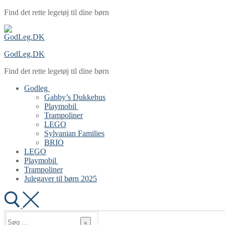
Spring
Menu
Luk
Find det rette legetøj til dine børn
til
indhold
GodLeg.DK
Find det rette legetøj til dine børn
Godleg
Gabby’s Dukkehus
Playmobil
Trampoliner
LEGO
Sylvanian Families
BRIO
LEGO
Playmobil
Trampoliner
Julegaver til børn 2025
Søg
efter: