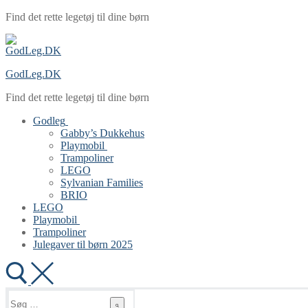
Spring
Menu
Luk
Find det rette legetøj til dine børn
til
indhold
GodLeg.DK
Find det rette legetøj til dine børn
Godleg
Gabby’s Dukkehus
Playmobil
Trampoliner
LEGO
Sylvanian Families
BRIO
LEGO
Playmobil
Trampoliner
Julegaver til børn 2025
Søg
efter: