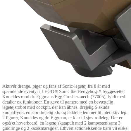
Aktivér drenge, piger og fans af Sonic-legetøj fra 8 år med
spændende eventyr i LEGO® Sonic the Hedgehog™ byggesættet
Knuckles mod dr. Eggmans Egg Crusher-mech (77005), fyldt med
detaljer og funktioner. En gave til gamere med en bevægelig
legetøjsrobot med cockpit, der kan åbnes, drejelig 6-skuds
knopaffyrer, en stor drejelig klo og leddelte lemmer til interaktiv leg.
2 figurer, Knuckles og dr. Eggman, er klar til sjov rolleleg. Der er
også et hoverboard, en legetøjskatapult med 2 kampesten samt 3
guldringe og 2 kaossmaragder. Ethvert actionelskende barn vil elske