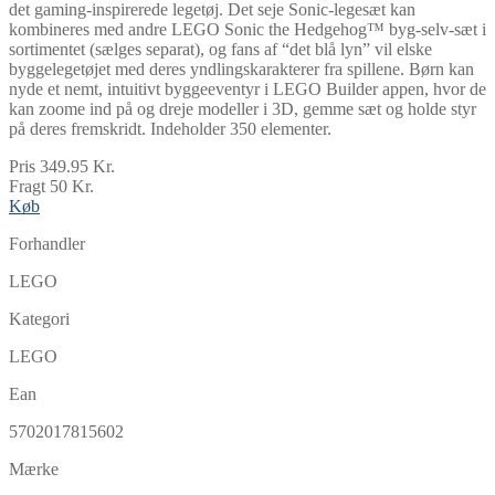
det gaming-inspirerede legetøj. Det seje Sonic-legesæt kan
kombineres med andre LEGO Sonic the Hedgehog™ byg-selv-sæt i
sortimentet (sælges separat), og fans af “det blå lyn” vil elske
byggelegetøjet med deres yndlingskarakterer fra spillene. Børn kan
nyde et nemt, intuitivt byggeeventyr i LEGO Builder appen, hvor de
kan zoome ind på og dreje modeller i 3D, gemme sæt og holde styr
på deres fremskridt. Indeholder 350 elementer.
Pris 349.95 Kr.
Fragt 50 Kr.
Køb
Forhandler
LEGO
Kategori
LEGO
Ean
5702017815602
Mærke