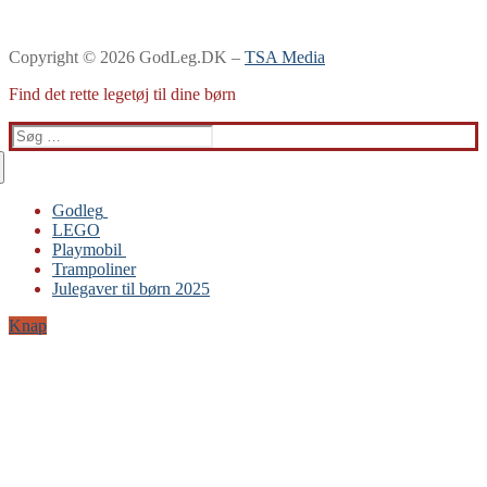
Copyright © 2026 GodLeg.DK –
TSA Media
Find det rette legetøj til dine børn
Søg
efter:
Godleg
LEGO
Gabby’s Dukkehus
Playmobil
Playmobil
Trampoliner
Trampoliner
Julegaver til børn 2025
LEGO
Sylvanian Families
Knap
BRIO