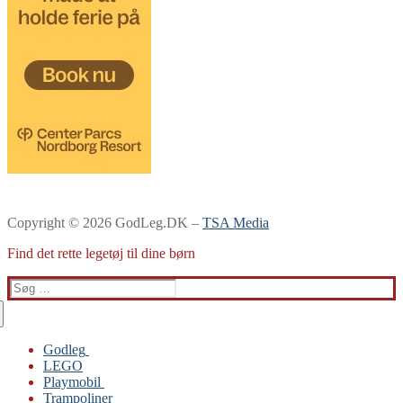
Copyright © 2026 GodLeg.DK –
TSA Media
Find det rette legetøj til dine børn
Søg
efter:
Godleg
LEGO
Gabby’s Dukkehus
Playmobil
Playmobil
Trampoliner
Trampoliner