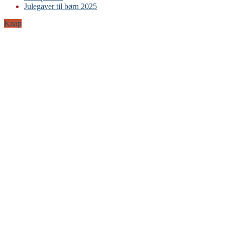
Julegaver til børn 2025
LEGO
Sylvanian Families
Knap
BRIO