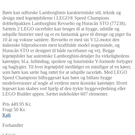
Børn kan udforske Lamborghinis karakteristiske stil, teknik og
design med legetøjsbilerne i LEGO® Speed Champions
dobbeltpakken Lamborghini Revuelto og Huracán STO (77238).
Sættets 2 LEGO racerbiler kan bruges til at bygge, udstille og
udspille historier med og er en fantastisk gave til drenge og piger fra
10 år og voksne samlere. Revuelto er med sin V12-motor den
italienske bilproducents mest kraftfulde model nogensinde, og
Huracán STO er designet til både racerbaner og vej. Begge
legetøjsbiler har autentiske Lamborghini-detaljer fra virkelighedens
køretøjer, bl.a. luftindtag, spoilere og futuristiske Y-formede forlygter
og baglygter. Til hver legetøjsbil medfølger en minifigur af en kører,
som børn kan sætte bag rattet for at udspille racerløb. Med LEGO
Speed Champions bilbyggesæt kan børn og bilfans bygge
modelversioner af nogle af verdens mest ikoniske køretøjer. Hvert
legesæt kan skabes ved hjælp af den trykte byggevejledning eller
LEGO Builder appen. Sættet indeholder 607 elementer.
Pris 449.95 Kr.
Fragt 50 Kr.
Køb
Forhandler