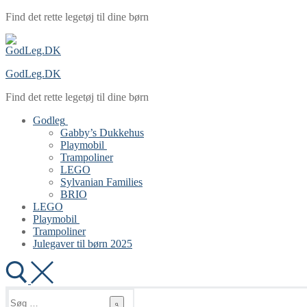
Spring
Menu
Luk
Find det rette legetøj til dine børn
til
indhold
GodLeg.DK
Find det rette legetøj til dine børn
Godleg
Gabby’s Dukkehus
Playmobil
Trampoliner
LEGO
Sylvanian Families
BRIO
LEGO
Playmobil
Trampoliner
Julegaver til børn 2025
Søg
efter: