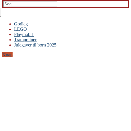
Søg
efter:
Godleg
LEGO
Gabby’s Dukkehus
Playmobil
Playmobil
Trampoliner
Trampoliner
Julegaver til børn 2025
LEGO
Sylvanian Families
Knap
BRIO