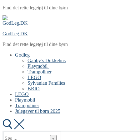
Spring
Menu
Luk
Find det rette legetøj til dine børn
til
indhold
GodLeg.DK
Find det rette legetøj til dine børn
Godleg
Gabby’s Dukkehus
Playmobil
Trampoliner
LEGO
Sylvanian Families
BRIO
LEGO
Playmobil
Trampoliner
Julegaver til børn 2025
Søg
efter: