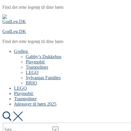
Spring
Menu
Luk
Find det rette legetøj til dine børn
til
indhold
GodLeg.DK
Find det rette legetøj til dine børn
Godleg
Gabby’s Dukkehus
Playmobil
Trampoliner
LEGO
Sylvanian Families
BRIO
LEGO
Playmobil
Trampoliner
Julegaver til børn 2025
Søg
efter: