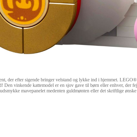
ment, der efter sigende bringer velstand og lykke ind i hjemmet. LEGO
 Den vinkende kattemodel er en sjov gave til børn eller enhver, der fejre
t udsmykke mavepanelet medenten guldmønten eller det skriftlige ønske