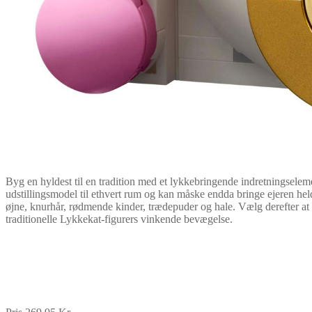
Byg en hyldest til en tradition med et lykkebringende indretningsele
udstillingsmodel til ethvert rum og kan måske endda bringe ejeren held!
øjne, knurhår, rødmende kinder, trædepuder og hale. Vælg derefter a
traditionelle Lykkekat-figurers vinkende bevægelse.