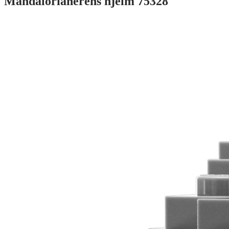
Mandalorianerens hjelm 75328