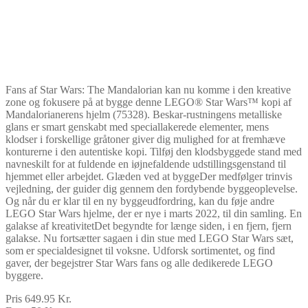
Fans af Star Wars: The Mandalorian kan nu komme i den kreative
zone og fokusere på at bygge denne LEGO® Star Wars™ kopi af
Mandalorianerens hjelm (75328). Beskar-rustningens metalliske
glans er smart genskabt med speciallakerede elementer, mens
klodser i forskellige gråtoner giver dig mulighed for at fremhæve
konturerne i den autentiske kopi. Tilføj den klodsbyggede stand med
navneskilt for at fuldende en iøjnefaldende udstillingsgenstand til
hjemmet eller arbejdet. Glæden ved at byggeDer medfølger trinvis
vejledning, der guider dig gennem den fordybende byggeoplevelse.
Og når du er klar til en ny byggeudfordring, kan du føje andre
LEGO Star Wars hjelme, der er nye i marts 2022, til din samling. En
galakse af kreativitetDet begyndte for længe siden, i en fjern, fjern
galakse. Nu fortsætter sagaen i din stue med LEGO Star Wars sæt,
som er specialdesignet til voksne. Udforsk sortimentet, og find
gaver, der begejstrer Star Wars fans og alle dedikerede LEGO
byggere.
Pris 649.95 Kr.