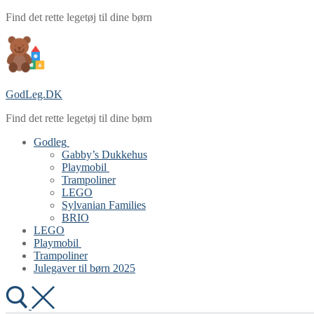
Spring
Menu
Luk
Find det rette legetøj til dine børn
til
indhold
GodLeg.DK
Find det rette legetøj til dine børn
Godleg
Gabby’s Dukkehus
Playmobil
Trampoliner
LEGO
Sylvanian Families
BRIO
LEGO
Playmobil
Trampoliner
Julegaver til børn 2025