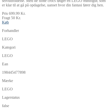
selvudfoldelse. Med de flotte crocs følger en LEGO minifigur, som
er klar til at gå på opdagelse, uanset hvor din fantasi fører dig hen.
Pris 699.99 Kr.
Fragt 50 Kr.
Køb
Forhandler
LEGO
Kategori
LEGO
Ean
198445477898
Mærke
LEGO
Lagerstatus
false