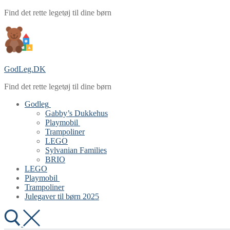
Spring
Menu
Luk
Find det rette legetøj til dine børn
til
indhold
GodLeg.DK
Find det rette legetøj til dine børn
Godleg
Gabby’s Dukkehus
Playmobil
Trampoliner
LEGO
Sylvanian Families
BRIO
LEGO
Playmobil
Trampoliner
Julegaver til børn 2025