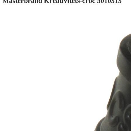
Masterbrand Kreativitets-croc 5010313