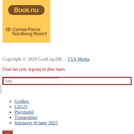
Copyright © 2026 GodLeg.DK –
TSA Media
Find det rette legetøj til dine børn
Søg
efter:
Godleg
LEGO
Gabby’s Dukkehus
Playmobil
Playmobil
Trampoliner
Trampoliner
Julegaver til børn 2025
LEGO
Sylvanian Families
Knap
BRIO