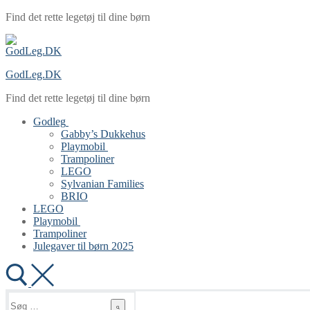
Spring
Menu
Luk
Find det rette legetøj til dine børn
til
indhold
GodLeg.DK
Find det rette legetøj til dine børn
Godleg
Gabby’s Dukkehus
Playmobil
Trampoliner
LEGO
Sylvanian Families
BRIO
LEGO
Playmobil
Trampoliner
Julegaver til børn 2025
Søg
efter: