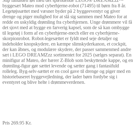
Slip fantasien løs med det spændende LEGO® DREAMZzz™
byggesæt Mateo mod cyberhjerne-robot (71495) til børn fra 8 år.
Legetøjssættet med væsner byder på 2 byggeeventyr og giver
drenge og piger mulighed for at slå sig sammen med Mateo for at
redde en uskyldig drømling fra cyberhjernen. Unge drømmere vil få
det sjovt med at bygge en farverig kapsel, som de så kan ombygge
til legetøj i form af en cyberhjerne-mech eller en cyberhjerne-
skorpionrobot. Robot-legesættet er fyldt med seje detaljer og
indeholder knopskydere, en kæmpe slimskyderkanon, et cockpit,
der kan åbnes, og modulære skydere, der passer sammenmed andre
sæt i LEGO DREAMZzz sortimentet for 2025 (sælges separat). En
minifigur af Mateo, der bærer Z-Blob som beskyttende kappe, og en
drømling-figur gør sættet levende og sætter gang i fantasifuld
rolleleg. Byg-selv-sættet er en cool gave til drenge og piger med en
historiebaseret byggevejledning, der lader børn fordybe sig i
eventyret og blive helte i drømmeverdenen.
Pris 269.95 Kr.