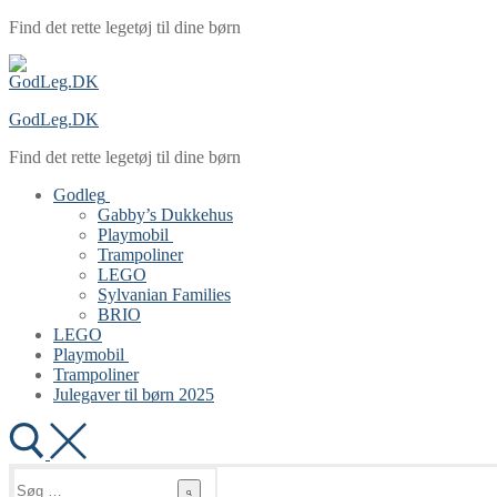
Spring
Menu
Luk
Find det rette legetøj til dine børn
til
indhold
GodLeg.DK
Find det rette legetøj til dine børn
Godleg
Gabby’s Dukkehus
Playmobil
Trampoliner
LEGO
Sylvanian Families
BRIO
LEGO
Playmobil
Trampoliner
Julegaver til børn 2025
Søg
efter: