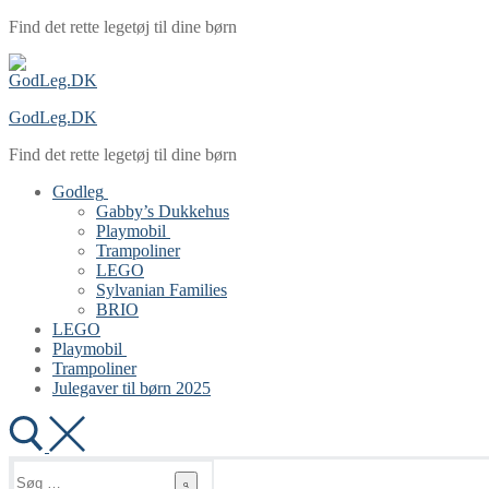
Spring
Menu
Luk
Find det rette legetøj til dine børn
til
indhold
GodLeg.DK
Find det rette legetøj til dine børn
Godleg
Gabby’s Dukkehus
Playmobil
Trampoliner
LEGO
Sylvanian Families
BRIO
LEGO
Playmobil
Trampoliner
Julegaver til børn 2025
Søg
efter: