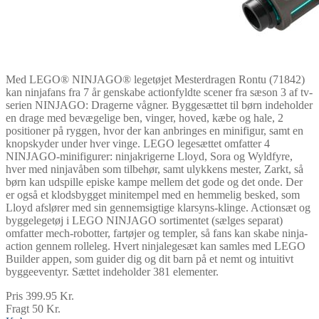
Med LEGO® NINJAGO® legetøjet Mesterdragen Rontu (71842)
kan ninjafans fra 7 år genskabe actionfyldte scener fra sæson 3 af tv-
serien NINJAGO: Dragerne vågner. Byggesættet til børn indeholder
en drage med bevægelige ben, vinger, hoved, kæbe og hale, 2
positioner på ryggen, hvor der kan anbringes en minifigur, samt en
knopskyder under hver vinge. LEGO legesættet omfatter 4
NINJAGO-minifigurer: ninjakrigerne Lloyd, Sora og Wyldfyre,
hver med ninjavåben som tilbehør, samt ulykkens mester, Zarkt, så
børn kan udspille episke kampe mellem det gode og det onde. Der
er også et klodsbygget minitempel med en hemmelig besked, som
Lloyd afslører med sin gennemsigtige klarsyns-klinge. Actionsæt og
byggelegetøj i LEGO NINJAGO sortimentet (sælges separat)
omfatter mech-robotter, fartøjer og templer, så fans kan skabe ninja-
action gennem rolleleg. Hvert ninjalegesæt kan samles med LEGO
Builder appen, som guider dig og dit barn på et nemt og intuitivt
byggeeventyr. Sættet indeholder 381 elementer.
Pris 399.95 Kr.
Fragt 50 Kr.