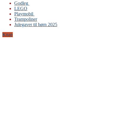
Godleg
LEGO
Gabby’s Dukkehus
Playmobil
Playmobil
Trampoliner
Trampoliner
Julegaver til børn 2025
LEGO
Sylvanian Families
Knap
BRIO