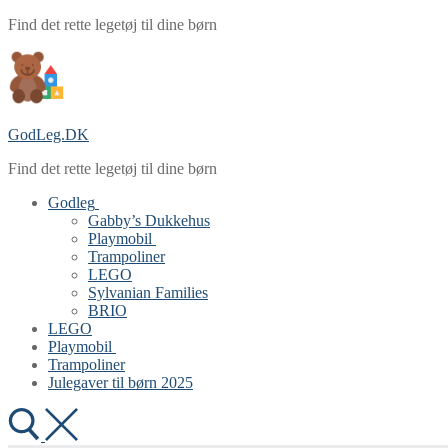
Spring
Menu
Luk
Find det rette legetøj til dine børn
til
indhold
GodLeg.DK
Find det rette legetøj til dine børn
Godleg
Gabby’s Dukkehus
Playmobil
Trampoliner
LEGO
Sylvanian Families
BRIO
LEGO
Playmobil
Trampoliner
Julegaver til børn 2025