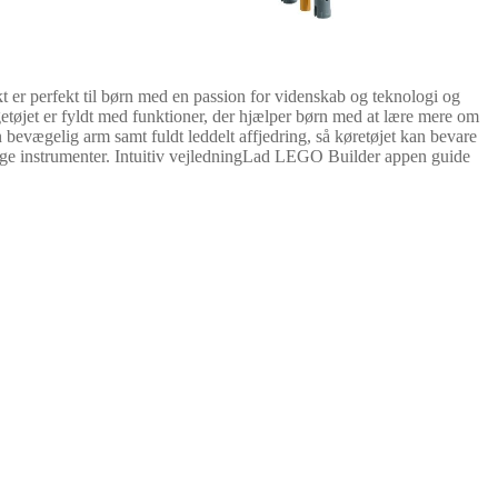
r perfekt til børn med en passion for videnskab og teknologi og
tøjet er fyldt med funktioner, der hjælper børn med at lære mere om
evægelig arm samt fuldt leddelt affjedring, så køretøjet kan bevare
elige instrumenter. Intuitiv vejledningLad LEGO Builder appen guide