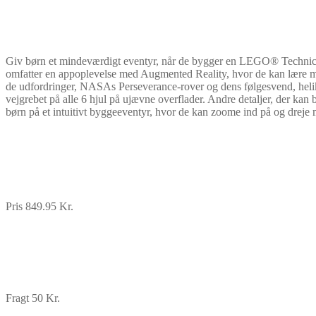
Giv børn et mindeværdigt eventyr, når de bygger en LEGO® Technic l
omfatter en appoplevelse med Augmented Reality, hvor de kan lære me
de udfordringer, NASAs Perseverance-rover og dens følgesvend, heliko
vejgrebet på alle 6 hjul på ujævne overflader. Andre detaljer, der k
børn på et intuitivt byggeeventyr, hvor de kan zoome ind på og dreje
Pris 849.95 Kr.
Fragt 50 Kr.