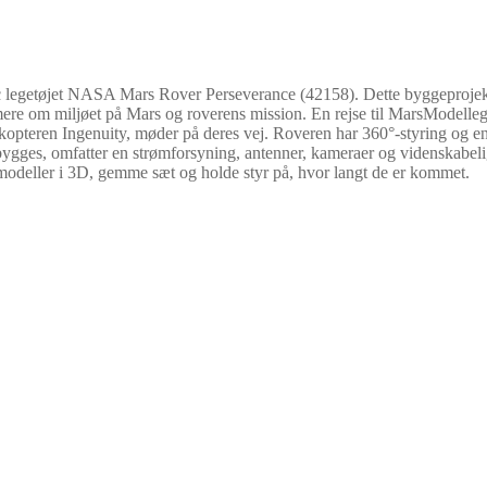
egetøjet NASA Mars Rover Perseverance (42158). Dette byggeprojekt e
re om miljøet på Mars og roverens mission. En rejse til MarsModellege
pteren Ingenuity, møder på deres vej. Roveren har 360°-styring og en b
an bygges, omfatter en strømforsyning, antenner, kameraer og videnskab
 modeller i 3D, gemme sæt og holde styr på, hvor langt de er kommet.