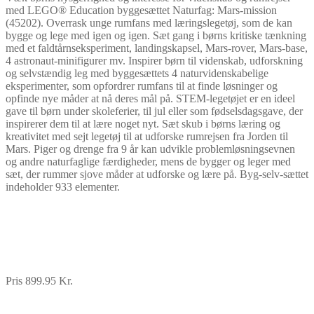
med LEGO® Education byggesættet Naturfag: Mars-mission
(45202). Overrask unge rumfans med læringslegetøj, som de kan
bygge og lege med igen og igen. Sæt gang i børns kritiske tænkning
med et faldtårnseksperiment, landingskapsel, Mars-rover, Mars-base,
4 astronaut-minifigurer mv. Inspirer børn til videnskab, udforskning
og selvstændig leg med byggesættets 4 naturvidenskabelige
eksperimenter, som opfordrer rumfans til at finde løsninger og
opfinde nye måder at nå deres mål på. STEM-legetøjet er en ideel
gave til børn under skoleferier, til jul eller som fødselsdagsgave, der
inspirerer dem til at lære noget nyt. Sæt skub i børns læring og
kreativitet med sejt legetøj til at udforske rumrejsen fra Jorden til
Mars. Piger og drenge fra 9 år kan udvikle problemløsningsevnen
og andre naturfaglige færdigheder, mens de bygger og leger med
sæt, der rummer sjove måder at udforske og lære på. Byg-selv-sættet
indeholder 933 elementer.
Pris 899.95 Kr.