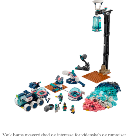
Væk børns nysgerrighed og interesse for videnskab og rumrejser