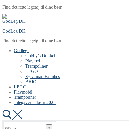
Spring
Menu
Luk
Find det rette legetøj til dine børn
til
indhold
GodLeg.DK
Find det rette legetøj til dine børn
Godleg
Gabby’s Dukkehus
Playmobil
Trampoliner
LEGO
Sylvanian Families
BRIO
LEGO
Playmobil
Trampoliner
Julegaver til børn 2025
Søg
efter: