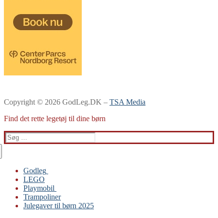
Copyright © 2026 GodLeg.DK –
TSA Media
Find det rette legetøj til dine børn
Søg
efter:
Godleg
LEGO
Gabby’s Dukkehus
Playmobil
Playmobil
Trampoliner
Trampoliner
Julegaver til børn 2025
LEGO
Sylvanian Families