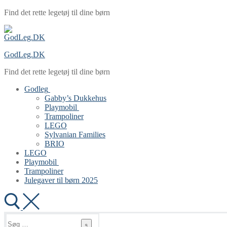
Spring
Menu
Luk
Find det rette legetøj til dine børn
til
indhold
GodLeg.DK
Find det rette legetøj til dine børn
Godleg
Gabby’s Dukkehus
Playmobil
Trampoliner
LEGO
Sylvanian Families
BRIO
LEGO
Playmobil
Trampoliner
Julegaver til børn 2025
Søg
efter: