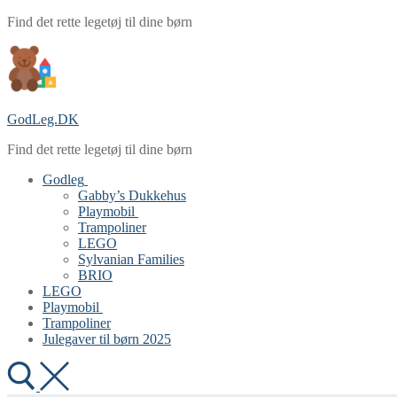
Spring
Menu
Luk
Find det rette legetøj til dine børn
til
indhold
GodLeg.DK
Find det rette legetøj til dine børn
Godleg
Gabby’s Dukkehus
Playmobil
Trampoliner
LEGO
Sylvanian Families
BRIO
LEGO
Playmobil
Trampoliner
Julegaver til børn 2025