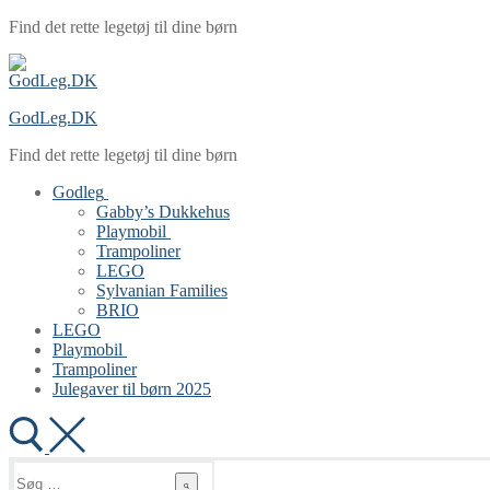
Spring
Menu
Luk
Find det rette legetøj til dine børn
til
indhold
GodLeg.DK
Find det rette legetøj til dine børn
Godleg
Gabby’s Dukkehus
Playmobil
Trampoliner
LEGO
Sylvanian Families
BRIO
LEGO
Playmobil
Trampoliner
Julegaver til børn 2025
Søg
efter: