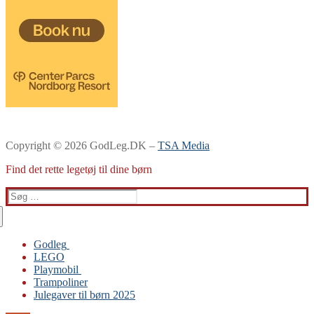
Copyright © 2026 GodLeg.DK –
TSA Media
Find det rette legetøj til dine børn
Søg
efter:
Godleg
LEGO
Gabby’s Dukkehus
Playmobil
Playmobil
Trampoliner
Trampoliner
Julegaver til børn 2025
LEGO
Sylvanian Families