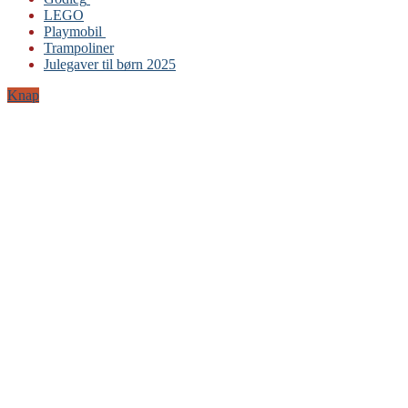
LEGO
Gabby’s Dukkehus
Playmobil
Playmobil
Trampoliner
Trampoliner
Julegaver til børn 2025
LEGO
Sylvanian Families
Knap
BRIO