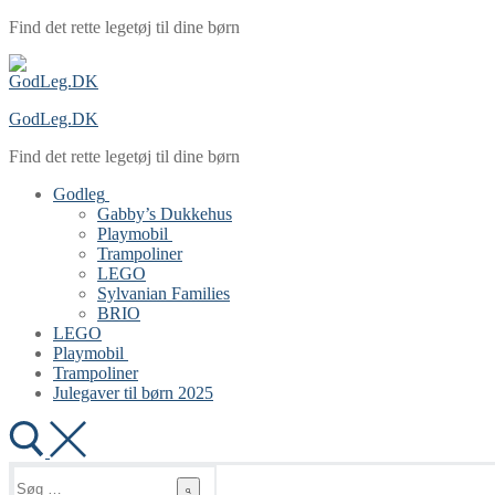
Spring
Menu
Luk
Find det rette legetøj til dine børn
til
indhold
GodLeg.DK
Find det rette legetøj til dine børn
Godleg
Gabby’s Dukkehus
Playmobil
Trampoliner
LEGO
Sylvanian Families
BRIO
LEGO
Playmobil
Trampoliner
Julegaver til børn 2025
Søg
efter: