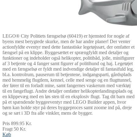
LEGO® City Politiets fængselsø (60419) er hjemsted for nogle af
byens mest berygtede skurke, men de har andre planer! Der venter
actionfyldte eventyr med dette fantastiske legetøjssæt, der omfatter et
fængsel på en klippe. Byggesættet er sprængfyldt med detaljer og
funktioner og indeholder også helikopter, politibåd, jolle, minifigurer
af 3 betjente og 4 fanger samt figurer af politihund og haj. Legetøjet
med en fængselsø er fyldt med indvendige detaljer til fantasifuld leg,
bl.a. kontrolrum, pauserum til betjentene, indgangsparti, gårdsplads
med hemmelig flugtlem, kennel, celle med senge og en flugttunnel,
der fører til en forladt mine, samt fangernes vaskerum med værktøj
til en fangeflugt. Andre detaljer omfatter helikopterlandingsplads og
en klippevæg med en løs sten til en eksplosiv flugt. Tag dit barn med
på et spændende byggeeventyr med LEGO Builder appen, hvor
børn kan holde styr på deres byggeproces samt zoome ind på, dreje
og se sæt i 3D fra alle vinkler, mens de bygger.
Pris 899.95 Kr.
Fragt 50 Kr.
Køb