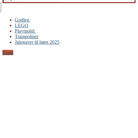
efter:
Godleg
LEGO
Gabby’s Dukkehus
Playmobil
Playmobil
Trampoliner
Trampoliner
Julegaver til børn 2025
LEGO
Sylvanian Families
Knap
BRIO