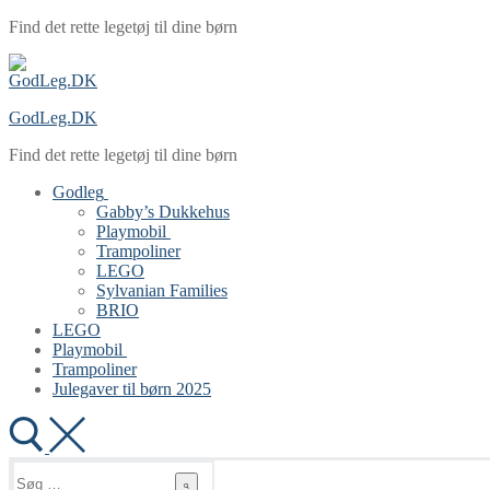
Spring
Menu
Luk
Find det rette legetøj til dine børn
til
indhold
GodLeg.DK
Find det rette legetøj til dine børn
Godleg
Gabby’s Dukkehus
Playmobil
Trampoliner
LEGO
Sylvanian Families
BRIO
LEGO
Playmobil
Trampoliner
Julegaver til børn 2025
Søg
efter: