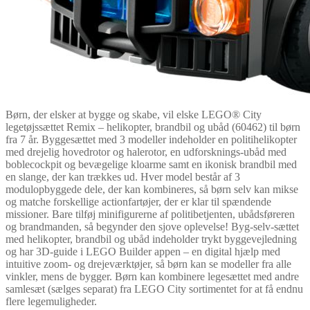
Børn, der elsker at bygge og skabe, vil elske LEGO® City
legetøjssættet Remix – helikopter, brandbil og ubåd (60462) til børn
fra 7 år. Byggesættet med 3 modeller indeholder en politihelikopter
med drejelig hovedrotor og halerotor, en udforsknings-ubåd med
boblecockpit og bevægelige kloarme samt en ikonisk brandbil med
en slange, der kan trækkes ud. Hver model består af 3
modulopbyggede dele, der kan kombineres, så børn selv kan mikse
og matche forskellige actionfartøjer, der er klar til spændende
missioner. Bare tilføj minifigurerne af politibetjenten, ubådsføreren
og brandmanden, så begynder den sjove oplevelse! Byg-selv-sættet
med helikopter, brandbil og ubåd indeholder trykt byggevejledning
og har 3D-guide i LEGO Builder appen – en digital hjælp med
intuitive zoom- og drejeværktøjer, så børn kan se modeller fra alle
vinkler, mens de bygger. Børn kan kombinere legesættet med andre
samlesæt (sælges separat) fra LEGO City sortimentet for at få endnu
flere legemuligheder.