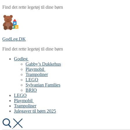
Spring
Menu
Luk
Find det rette legetøj til dine børn
til
indhold
GodLeg.DK
Find det rette legetøj til dine børn
Godleg
Gabby’s Dukkehus
Playmobil
Trampoliner
LEGO
Sylvanian Families
BRIO
LEGO
Playmobil
Trampoliner
Julegaver til børn 2025