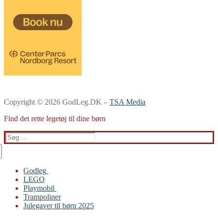
Copyright © 2026 GodLeg.DK –
TSA Media
Find det rette legetøj til dine børn
Søg
efter:
Godleg
LEGO
Gabby’s Dukkehus
Playmobil
Playmobil
Trampoliner
Trampoliner
Julegaver til børn 2025
LEGO
Sylvanian Families