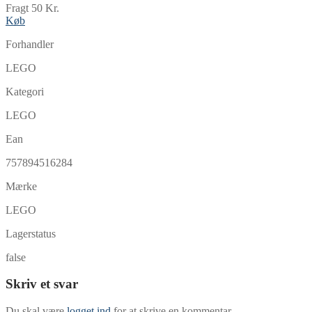
Fragt 50 Kr.
Køb
Forhandler
LEGO
Kategori
LEGO
Ean
757894516284
Mærke
LEGO
Lagerstatus
false
Skriv et svar
Du skal være
logget ind
for at skrive en kommentar.