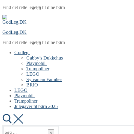
Spring
Menu
Luk
Find det rette legetøj til dine børn
til
indhold
GodLeg.DK
Find det rette legetøj til dine børn
Godleg
Gabby’s Dukkehus
Playmobil
Trampoliner
LEGO
Sylvanian Families
BRIO
LEGO
Playmobil
Trampoliner
Julegaver til børn 2025
Søg
efter: