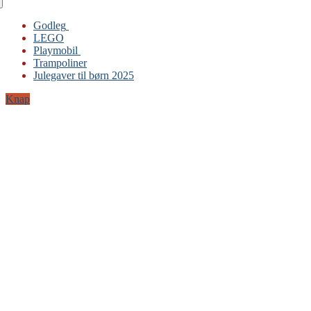
Godleg
LEGO
Gabby’s Dukkehus
Playmobil
Playmobil
Trampoliner
Trampoliner
Julegaver til børn 2025
LEGO
Sylvanian Families
Knap
BRIO