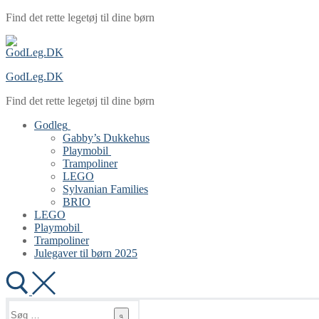
Spring
Menu
Luk
Find det rette legetøj til dine børn
til
indhold
GodLeg.DK
Find det rette legetøj til dine børn
Godleg
Gabby’s Dukkehus
Playmobil
Trampoliner
LEGO
Sylvanian Families
BRIO
LEGO
Playmobil
Trampoliner
Julegaver til børn 2025
Søg
efter: