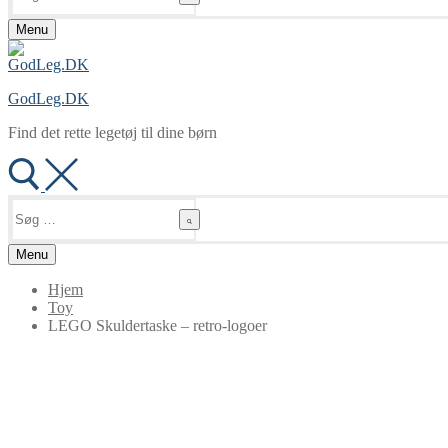
Menu
GodLeg.DK
Find det rette legetøj til dine børn
Søg
efter:
Menu
Hjem
Toy
LEGO Skuldertaske – retro-logoer