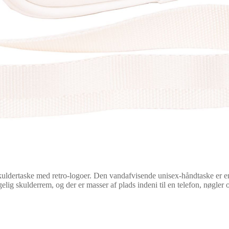
kuldertaske med retro-logoer. Den vandafvisende unisex-håndtaske er e
gelig skulderrem, og der er masser af plads indeni til en telefon, nøgler