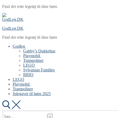
Spring
Menu
Luk
Find det rette legetøj til dine børn
til
indhold
GodLeg.DK
Find det rette legetøj til dine børn
Godleg
Gabby’s Dukkehus
Playmobil
Trampoliner
LEGO
Sylvanian Families
BRIO
LEGO
Playmobil
Trampoliner
Julegaver til børn 2025
Søg
efter: