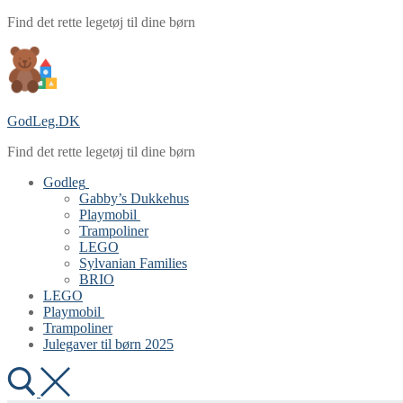
Spring
Menu
Luk
Find det rette legetøj til dine børn
til
indhold
GodLeg.DK
Find det rette legetøj til dine børn
Godleg
Gabby’s Dukkehus
Playmobil
Trampoliner
LEGO
Sylvanian Families
BRIO
LEGO
Playmobil
Trampoliner
Julegaver til børn 2025