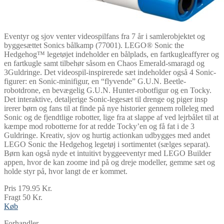
Eventyr og sjov venter videospilfans fra 7 år i samlerobjektet og
byggesættet Sonics bålkamp (77001). LEGO® Sonic the
Hedgehog™ legetøjet indeholder en bålplads, en fartkugleaffyrer og
en fartkugle samt tilbehør såsom en Chaos Emerald-smaragd og
3Guldringe. Det videospil-inspirerede sæt indeholder også 4 Sonic-
figurer: en Sonic-minifigur, en “flyvende” G.U.N. Beetle-
robotdrone, en bevægelig G.U.N. Hunter-robotfigur og en Tocky.
Det interaktive, detaljerige Sonic-legesæt til drenge og piger insp
irerer børn og fans til at finde på nye historier gennem rolleleg med
Sonic og de fjendtlige robotter, lige fra at slappe af ved lejrbålet til at
kæmpe mod robotterne for at redde Tocky’en og få fat i de 3
Guldringe. Kreativ, sjov og hurtig actionkan udbygges med andet
LEGO Sonic the Hedgehog legetøj i sortimentet (sælges separat).
Børn kan også nyde et intuitivt byggeeventyr med LEGO Builder
appen, hvor de kan zoome ind på og dreje modeller, gemme sæt og
holde styr på, hvor langt de er kommet.
Pris 179.95 Kr.
Fragt 50 Kr.
Køb
Forhandler