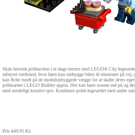
Skab heroisk politiaction i al slags terræn med LEGO® City legesættet 
udstyret værksted, hvor børn kan ombygge bilen til missioner på vej, of
kan flytte rundt på de modulopbyggede vægge for at skabe deres eget væ
politisættet i LEGO Builder appen. Her kan børn zoome ind på og dre
med uendeligt kreativt sjov. Kombiner politi-legesættet med andre sam
Pris 449.95 Kr.