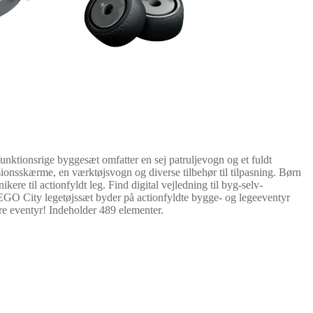
funktionsrige byggesæt omfatter en sej patruljevogn og et fuldt
ssionsskærme, en værktøjsvogn og diverse tilbehør til tilpasning. Børn
re til actionfyldt leg. Find digital vejledning til byg-selv-
LEGO City legetøjssæt byder på actionfyldte bygge- og legeeventyr
re eventyr! Indeholder 489 elementer.