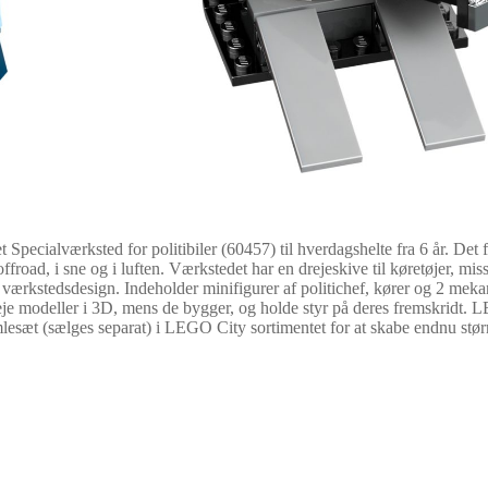
Specialværksted for politibiler (60457) til hverdagshelte fra 6 år. Det 
froad, i sne og i luften. Værkstedet har en drejeskive til køretøjer, mi
rkstedsdesign. Indeholder minifigurer af politichef, kører og 2 mekanike
je modeller i 3D, mens de bygger, og holde styr på deres fremskridt. 
lesæt (sælges separat) i LEGO City sortimentet for at skabe endnu stør