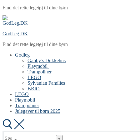
Spring
Menu
Luk
Find det rette legetøj til dine børn
til
indhold
GodLeg.DK
Find det rette legetøj til dine børn
Godleg
Gabby’s Dukkehus
Playmobil
Trampoliner
LEGO
Sylvanian Families
BRIO
LEGO
Playmobil
Trampoliner
Julegaver til børn 2025
Søg
efter: