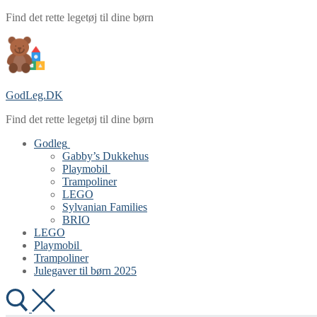
Spring
Menu
Luk
Find det rette legetøj til dine børn
til
indhold
GodLeg.DK
Find det rette legetøj til dine børn
Godleg
Gabby’s Dukkehus
Playmobil
Trampoliner
LEGO
Sylvanian Families
BRIO
LEGO
Playmobil
Trampoliner
Julegaver til børn 2025