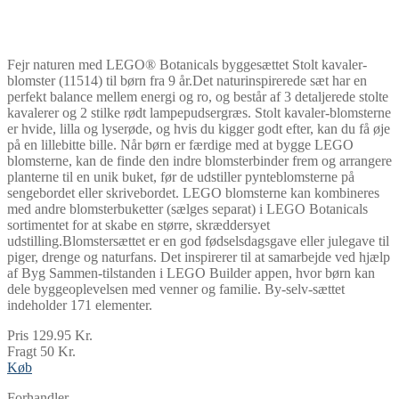
Fejr naturen med LEGO® Botanicals byggesættet Stolt kavaler-
blomster (11514) til børn fra 9 år.Det naturinspirerede sæt har en
perfekt balance mellem energi og ro, og består af 3 detaljerede stolte
kavalerer og 2 stilke rødt lampepudsergræs. Stolt kavaler-blomsterne
er hvide, lilla og lyserøde, og hvis du kigger godt efter, kan du få øje
på en lillebitte bille. Når børn er færdige med at bygge LEGO
blomsterne, kan de finde den indre blomsterbinder frem og arrangere
planterne til en unik buket, før de udstiller pynteblomsterne på
sengebordet eller skrivebordet. LEGO blomsterne kan kombineres
med andre blomsterbuketter (sælges separat) i LEGO Botanicals
sortimentet for at skabe en større, skræddersyet
udstilling.Blomstersættet er en god fødselsdagsgave eller julegave til
piger, drenge og naturfans. Det inspirerer til at samarbejde ved hjælp
af Byg Sammen-tilstanden i LEGO Builder appen, hvor børn kan
dele byggeoplevelsen med venner og familie. By-selv-sættet
indeholder 171 elementer.
Pris 129.95 Kr.
Fragt 50 Kr.
Køb
Forhandler