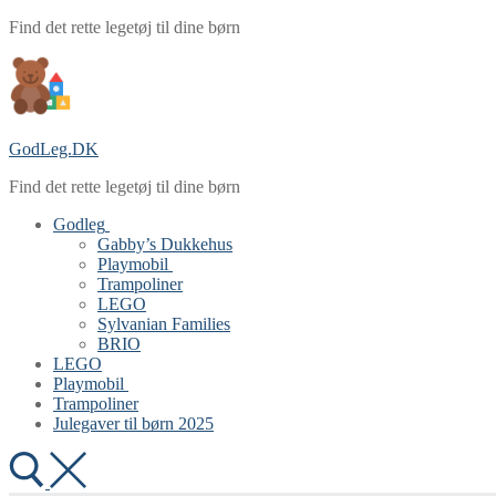
Spring
Menu
Luk
Find det rette legetøj til dine børn
til
indhold
GodLeg.DK
Find det rette legetøj til dine børn
Godleg
Gabby’s Dukkehus
Playmobil
Trampoliner
LEGO
Sylvanian Families
BRIO
LEGO
Playmobil
Trampoliner
Julegaver til børn 2025