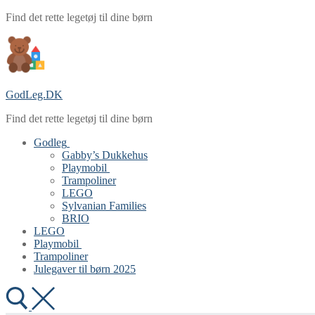
Spring
Menu
Luk
Find det rette legetøj til dine børn
til
indhold
GodLeg.DK
Find det rette legetøj til dine børn
Godleg
Gabby’s Dukkehus
Playmobil
Trampoliner
LEGO
Sylvanian Families
BRIO
LEGO
Playmobil
Trampoliner
Julegaver til børn 2025