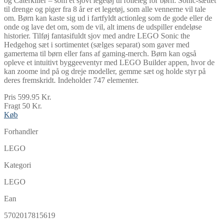
og Caterkiller – som et sjovt legetøj til rolleleg for børn. Sonic-sættet
til drenge og piger fra 8 år er et legetøj, som alle vennerne vil tale
om. Børn kan kaste sig ud i fartfyldt actionleg som de gode eller de
onde og lave det om, som de vil, alt imens de udspiller endeløse
historier. Tilføj fantasifuldt sjov med andre LEGO Sonic the
Hedgehog sæt i sortimentet (sælges separat) som gaver med
gamertema til børn eller fans af gaming-merch. Børn kan også
opleve et intuitivt byggeeventyr med LEGO Builder appen, hvor de
kan zoome ind på og dreje modeller, gemme sæt og holde styr på
deres fremskridt. Indeholder 747 elementer.
Pris 599.95 Kr.
Fragt 50 Kr.
Køb
Forhandler
LEGO
Kategori
LEGO
Ean
5702017815619