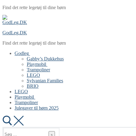
Spring
Menu
Luk
Find det rette legetøj til dine børn
til
indhold
GodLeg.DK
Find det rette legetøj til dine børn
Godleg
Gabby’s Dukkehus
Playmobil
Trampoliner
LEGO
Sylvanian Families
BRIO
LEGO
Playmobil
Trampoliner
Julegaver til børn 2025
Søg
efter: