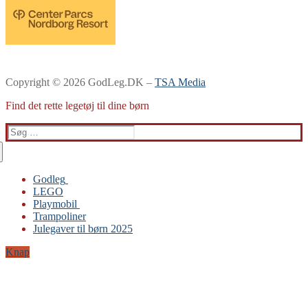
Copyright © 2026 GodLeg.DK –
TSA Media
Find det rette legetøj til dine børn
Søg
efter:
Godleg
LEGO
Gabby’s Dukkehus
Playmobil
Playmobil
Trampoliner
Trampoliner
Julegaver til børn 2025
LEGO
Sylvanian Families
Knap
BRIO