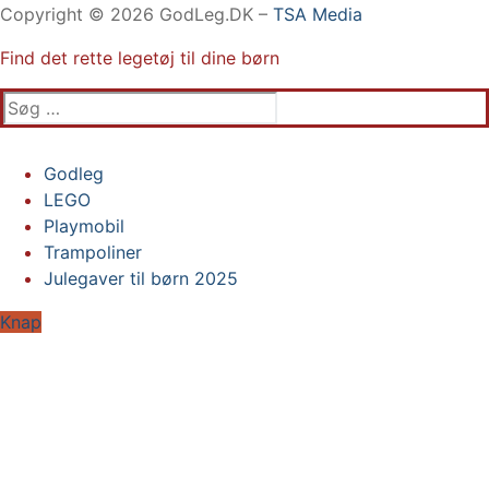
Copyright © 2026 GodLeg.DK –
TSA Media
Find det rette legetøj til dine børn
Søg
efter:
Godleg
LEGO
Gabby’s Dukkehus
Playmobil
Playmobil
Trampoliner
Trampoliner
Julegaver til børn 2025
LEGO
Sylvanian Families
Knap
BRIO