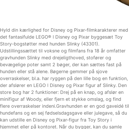
Hyld din kærlighed for Disney og Pixar-filmkarakterer med
det fantasifulde LEGO® ǀ Disney og Pixar byggesæt Toy
Story-bogstøtter med hunden Slinky (43301).
Udstillingssættet til voksne og filmfans fra 18 år omfatter
gravhunden Slinky med drejeligthoved, stofører og
bevægelige poter samt 2 bøger, der kan sættes fast på
hunden eller stå alene. Bøgerne gemmer på sjove
overraskelser, bl.a. har ryggen på den lille bog en funktion,
der afslører en LEGO ǀ Disney og Pixar figur af Slinky. Den
store bog har 2 funktioner: Drej på en knap, og afslør en
minifigur af Woody, eller fjern et stykke omslag, og find
flere overraskelser indeni.Gravhunden er en god gaveidé til
hundefans og en sej fødselsdagsgave eller julegave, så du
kan udstille en Disney og Pixar-figur fra Toy Story i
hjemmet eller på kontoret. Når du bygger, kan du samle