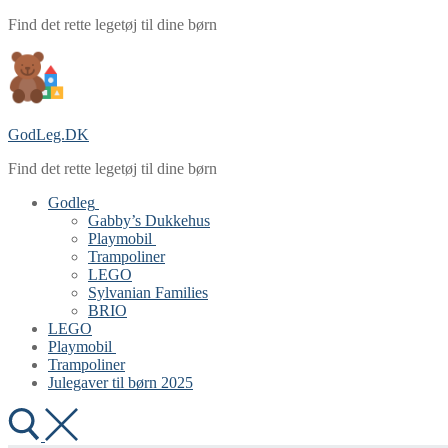
Spring
Menu
Luk
Find det rette legetøj til dine børn
til
indhold
GodLeg.DK
Find det rette legetøj til dine børn
Godleg
Gabby’s Dukkehus
Playmobil
Trampoliner
LEGO
Sylvanian Families
BRIO
LEGO
Playmobil
Trampoliner
Julegaver til børn 2025