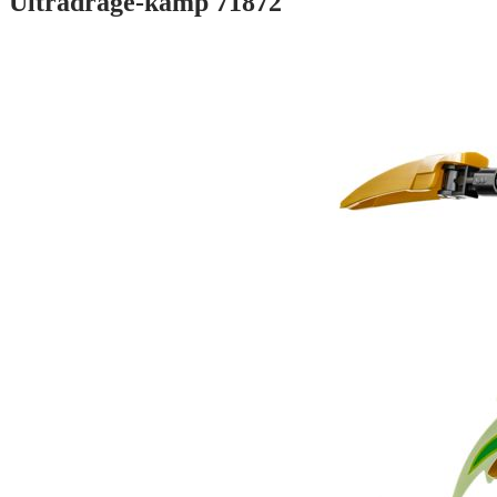
Ultradrage-kamp 71872