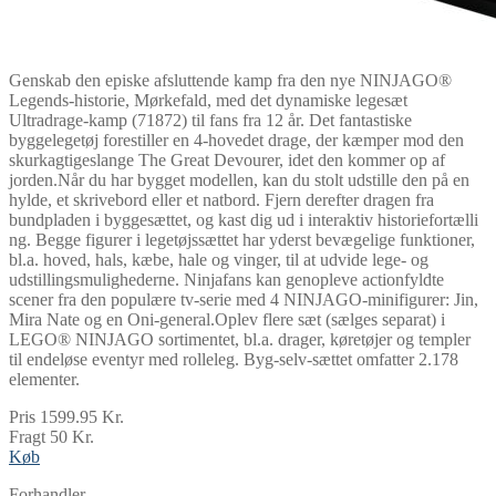
Genskab den episke afsluttende kamp fra den nye NINJAGO®
Legends-historie, Mørkefald, med det dynamiske legesæt
Ultradrage-kamp (71872) til fans fra 12 år. Det fantastiske
byggelegetøj forestiller en 4-hovedet drage, der kæmper mod den
skurkagtigeslange The Great Devourer, idet den kommer op af
jorden.Når du har bygget modellen, kan du stolt udstille den på en
hylde, et skrivebord eller et natbord. Fjern derefter dragen fra
bundpladen i byggesættet, og kast dig ud i interaktiv historiefortælli
ng. Begge figurer i legetøjssættet har yderst bevægelige funktioner,
bl.a. hoved, hals, kæbe, hale og vinger, til at udvide lege- og
udstillingsmulighederne. Ninjafans kan genopleve actionfyldte
scener fra den populære tv-serie med 4 NINJAGO-minifigurer: Jin,
Mira Nate og en Oni-general.Oplev flere sæt (sælges separat) i
LEGO® NINJAGO sortimentet, bl.a. drager, køretøjer og templer
til endeløse eventyr med rolleleg. Byg-selv-sættet omfatter 2.178
elementer.
Pris 1599.95 Kr.
Fragt 50 Kr.
Køb
Forhandler