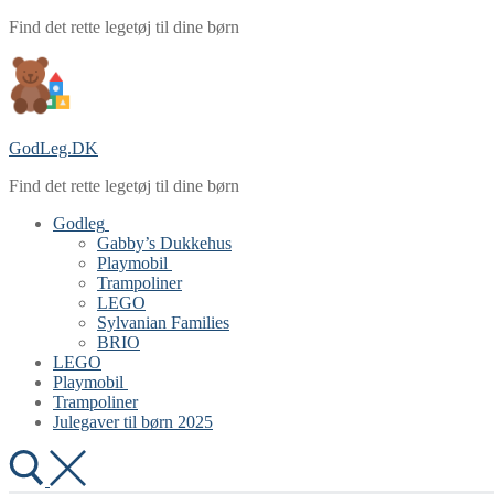
Spring
Menu
Luk
Find det rette legetøj til dine børn
til
indhold
GodLeg.DK
Find det rette legetøj til dine børn
Godleg
Gabby’s Dukkehus
Playmobil
Trampoliner
LEGO
Sylvanian Families
BRIO
LEGO
Playmobil
Trampoliner
Julegaver til børn 2025