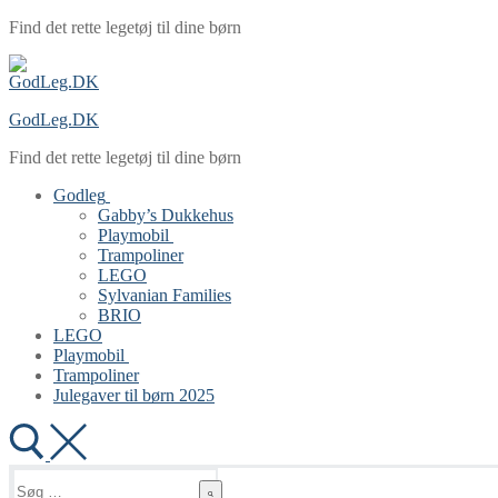
Spring
Menu
Luk
Find det rette legetøj til dine børn
til
indhold
GodLeg.DK
Find det rette legetøj til dine børn
Godleg
Gabby’s Dukkehus
Playmobil
Trampoliner
LEGO
Sylvanian Families
BRIO
LEGO
Playmobil
Trampoliner
Julegaver til børn 2025
Søg
efter: