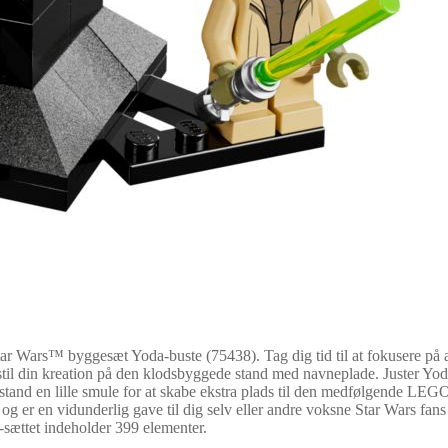
ar Wars™ byggesæt Yoda-buste (75438). Tag dig tid til at fokusere på a
il din kreation på den klodsbyggede stand med navneplade. Juster Yodas 
 stand en lille smule for at skabe ekstra plads til den medfølgende LE
 og er en vidunderlig gave til dig selv eller andre voksne Star Wars f
v-sættet indeholder 399 elementer.