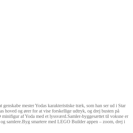
t genskabe mester Yodas karakteristiske træk, som han ser ud i Star
hoved og ører for at vise forskellige udtryk, og drej busten på
GO minifigur af Yoda med et lyssværd.Samler-byggesættet til voksne er
ans og samlere.Byg smartere med LEGO Builder appen – zoom, drej i