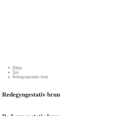
Hjem
Toy
Redegyngestativ brun
Redegyngestativ brun