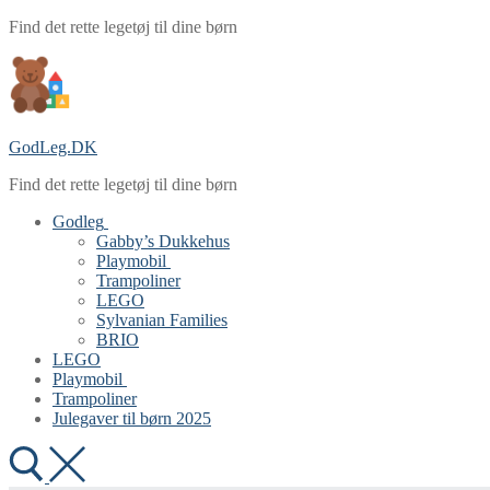
Spring
Menu
Luk
Find det rette legetøj til dine børn
til
indhold
GodLeg.DK
Find det rette legetøj til dine børn
Godleg
Gabby’s Dukkehus
Playmobil
Trampoliner
LEGO
Sylvanian Families
BRIO
LEGO
Playmobil
Trampoliner
Julegaver til børn 2025